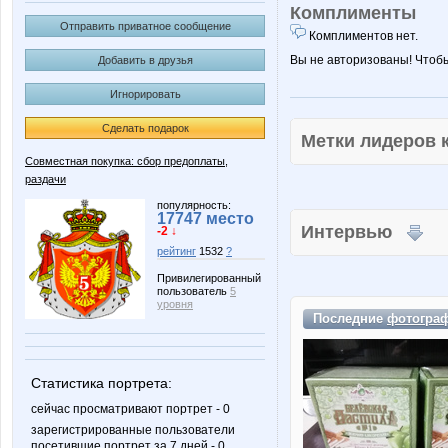
Комплименты
Отправить приватное сообщение
Комплиментов нет.
Вы не авторизованы! Чтоб
Добавить в друзья
Игнорировать
Сделать подарок
Метки лидеров
Совместная покупка: сбор предоплаты,
раздачи
популярность:
17747 место
Интервью
-2 ↓
рейтинг
1532
?
Привилегированный
пользователь
5
уровня
Последние
фотогра
Статистика портрета:
сейчас просматривают портрет - 0
зарегистрированные пользователи
посетившие портрет за 7 дней - 0